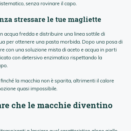
stematico, senza rovinare il capo.
za stressare le tue magliette
acqua fredda e distribuire una linea sottile di
qua per ottenere una pasta morbida. Dopo una posa di
e con una soluzione mista di aceto e acqua in parti
licato con detersivo enzimatico rispettando la
apo.
finché la macchia non è sparita, altrimenti il calore
mozione quasi impossibile.
tare che le macchie diventino
itraspiranti a lasciare quel caratteristico alone giallo.