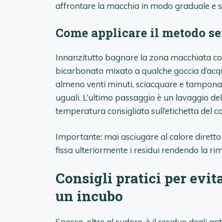
affrontare la macchia in modo graduale e si
Come applicare il metodo sen
Innanzitutto bagnare la zona macchiata con 
bicarbonato mixato a qualche goccia d’ac
almeno venti minuti, sciacquare e tamponar
uguali. L’ultimo passaggio è un lavaggio de
temperatura consigliata sull’etichetta del c
Importante: mai asciugare al calore diretto 
fissa ulteriormente i residui rendendo la ri
Consigli pratici per evi
un incubo
Spesso, oltre al sudore, è il residuo degli ant