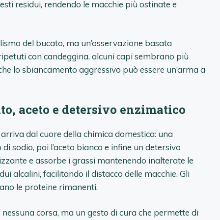
sti residui, rendendo le macchie più ostinate e
lismo del bucato, ma un’osservazione basata
 ripetuti con candeggina, alcuni capi sembrano più
gno che lo sbiancamento aggressivo può essere un’arma a
ato, aceto e detersivo enzimatico
to arriva dal cuore della chimica domestica: una
i sodio, poi l’aceto bianco e infine un detersivo
nizzante e assorbe i grassi mantenendo inalterate le
idui alcalini, facilitando il distacco delle macchie. Gli
dano le proteine rimanenti.
o: nessuna corsa, ma un gesto di cura che permette di